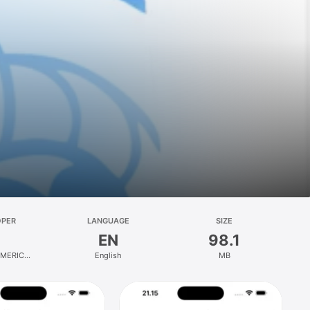
OPER
LANGUAGE
SIZE
EN
98.1
RMERIC
English
MB
IONAL