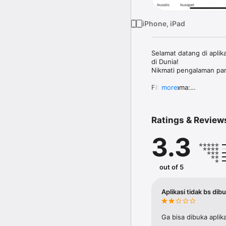
iPhone, iPad
Selamat datang di aplik
di Dunia!

Nikmati pengalaman pam
Fitur Utama:

more
Poster Event Terbaru

Dapatkan informasi vis
pengumuman penting ters
Ratings & Review
Pembelian Tiket Online

3.3
Beli tiket masuk dengan 
langsung tersimpan di 
NUSATIC bukan hanya se
out of 5
komunitas akuatik globa
Aplikasi tidak bs dib
Ga bisa dibuka aplik