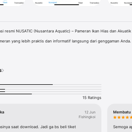
asi resmi NUSATIC (Nusantara Aquatic) – Pameran Ikan Hias dan Akuatik 
eran yang lebih praktis dan informatif langsung dari genggaman Anda.

ual mengenai acara, kompetisi, dan agenda terkini NUSATIC. Semua poste
edia langsung di aplikasi.

s
mudah dan aman langsung dari aplikasi. Tanpa antre, tanpa ribet! Tiket d
perangkat Anda.

kadar pameran—ini adalah gerbang Anda ke dunia ikan hias, akuarium,
15 Ratings
l.
uka
Membatu
12 Jun
Fishingkoi
asinya saat download. Jadi ga bs beli tiket
Semoga ap