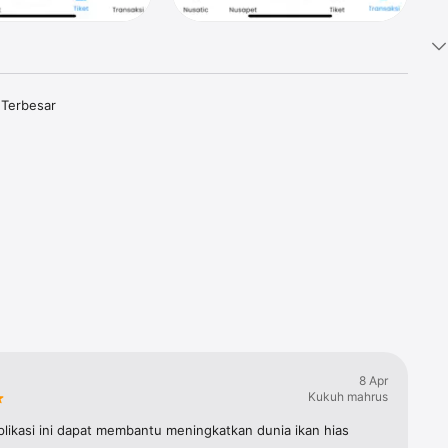
Terbesar 
r dan 
igital 
 dan 
8 Apr
Kukuh mahrus
likasi ini dapat membantu meningkatkan dunia ikan hias