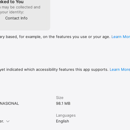
nked to You
a may be collected and
 your identity:
Contact Info
ary based, for example, on the features you use or your age.
Learn Mo
et indicated which accessibility features this app supports.
Learn Mor
Size
RNASIONAL
98.1 MB
Languages
er.
English