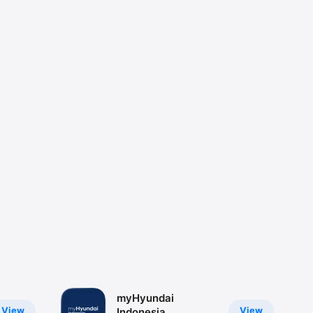
myHyundai
View
View
Indonesia