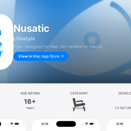
Nusatic
Lifestyle
Free · Designed for iPad. Not verified for macOS.
View in
Mac App Store
AGE RATING
CATEGORY
DEVEL
16+
Years
Lifestyle
CV NETU
INTERNAS