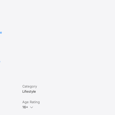
re
e
Category
Lifestyle
Age Rating
16+