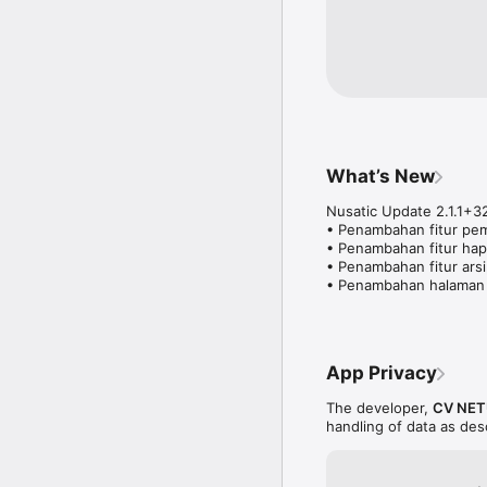
What’s New
Nusatic Update 2.1.1+32
• Penambahan fitur pemil
• Penambahan fitur hapu
• Penambahan fitur arsi
• Penambahan halaman d
App Privacy
The developer,
CV NET
handling of data as de