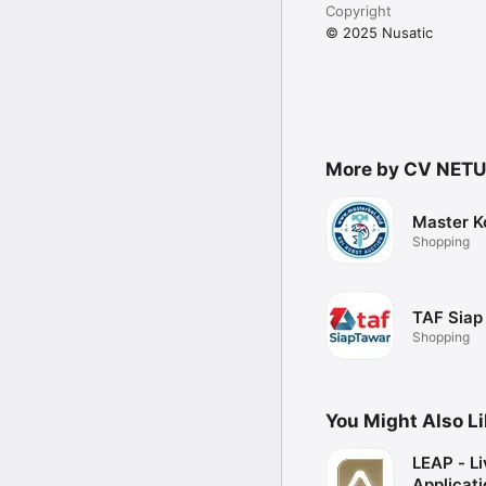
Copyright
© 2025 Nusatic
More by CV NET
Master K
Shopping
TAF Siap
Shopping
You Might Also L
LEAP - L
Applicati