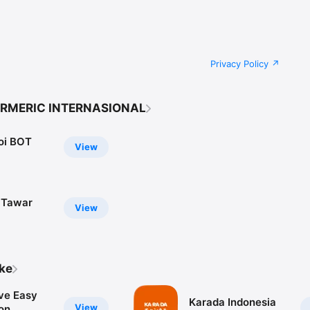
Privacy Policy
URMERIC INTERNASIONAL
oi BOT
View
 Tawar
View
ike
ive Easy
Karada Indonesia
View
on