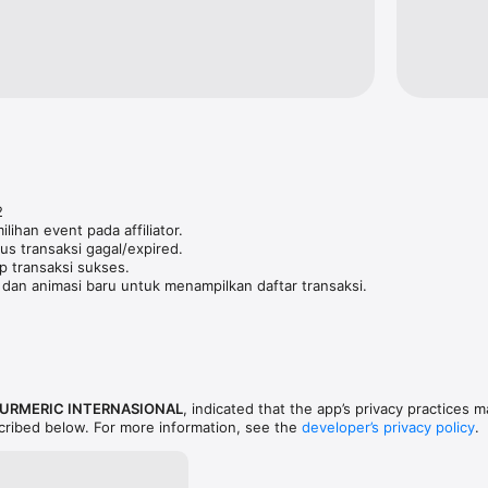


ihan event pada affiliator.

s transaksi gagal/expired.

p transaksi sukses.

an animasi baru untuk menampilkan daftar transaksi.
URMERIC INTERNASIONAL
, indicated that the app’s privacy practices 
scribed below. For more information, see the
developer’s privacy policy
.